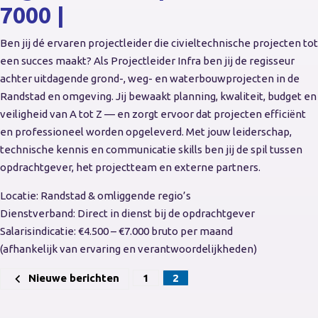
7000 |
Ben jij dé ervaren projectleider die civieltechnische projecten tot
een succes maakt? Als Projectleider Infra ben jij de regisseur
achter uitdagende grond-, weg- en waterbouwprojecten in de
Randstad en omgeving. Jij bewaakt planning, kwaliteit, budget en
veiligheid van A tot Z — en zorgt ervoor dat projecten efficiënt
en professioneel worden opgeleverd. Met jouw leiderschap,
technische kennis en communicatie skills ben jij de spil tussen
opdrachtgever, het projectteam en externe partners.
Locatie: Randstad & omliggende regio’s
Dienstverband: Direct in dienst bij de opdrachtgever
Salarisindicatie: €4.500 – €7.000 bruto per maand
(afhankelijk van ervaring en verantwoordelijkheden)
Berichten
Nieuwe berichten
1
2
paginering